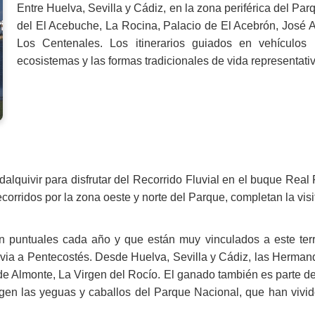
Entre Huelva, Sevilla y Cádiz, en la zona periférica del Par
del El Acebuche, La Rocina, Palacio de El Acebrón, José A
Los Centenales. Los itinerarios guiados en vehículos 
ecosistemas y las formas tradicionales de vida representat
adalquivir para disfrutar del Recorrido Fluvial en el buque Rea
orridos por la zona oeste y norte del Parque, completan la visi
puntuales cada año y que están muy vinculados a este terri
ia a Pentecostés. Desde Huelva, Sevilla y Cádiz, las Hermand
 de Almonte, La Virgen del Rocío. El ganado también es parte de 
n las yeguas y caballos del Parque Nacional, que han vivido 