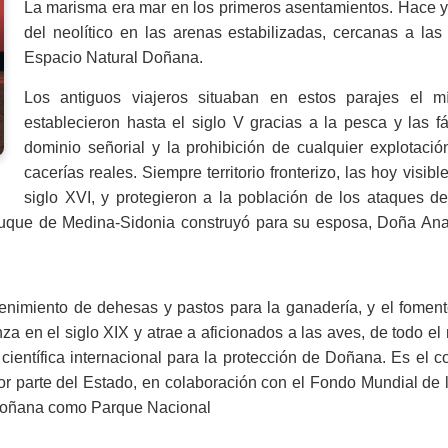
La marisma era mar en los primeros asentamientos. Hace 
del neolítico en las arenas estabilizadas, cercanas a la
Espacio Natural Doñana.
Los antiguos viajeros situaban en estos parajes el m
establecieron hasta el siglo V gracias a la pesca y las 
dominio señorial y la prohibición de cualquier explotació
cacerías reales. Siempre territorio fronterizo, las hoy visib
siglo XVI, y protegieron a la población de los ataques d
o duque de Medina-Sidonia construyó para su esposa, Doña A
antenimiento de dehesas y pastos para la ganadería, y el fomen
enza en el siglo XIX y atrae a aficionados a las aves, de todo e
científica internacional para la protección de Doñana. Es el
r parte del Estado, en colaboración con el Fondo Mundial de l
 Doñana como Parque Nacional