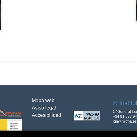
Mapa web
© Instit
Aviso legal
C/ General Ib
Accesibilidad
+34 91 597 94
ign@mitma.es