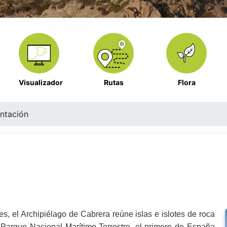
Visualizador
Rutas
Flora
ntación
res, el Archipiélago de Cabrera reúne islas e islotes de roca
n Parque Nacional Marítimo-Terrestre, el primero de España